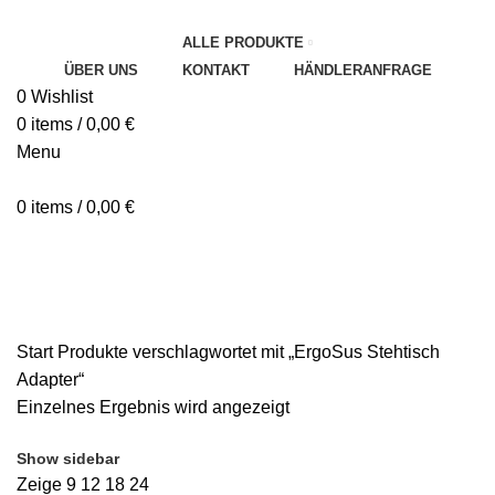
ALLE PRODUKTE
ÜBER UNS
KONTAKT
HÄNDLERANFRAGE
0
Wishlist
0
items
/
0,00
€
Menu
0
items
/
0,00
€
Categories
ALLE
PRODUCTS
UNKATEGORISIERT
HYGIENE UND SICHERHEIT
STÜHLE
TISCHE
TRANSPORTWAGEN
Start
Produkte verschlagwortet mit „ErgoSus Stehtisch
Adapter“
Einzelnes Ergebnis wird angezeigt
Show sidebar
Zeige
9
12
18
24