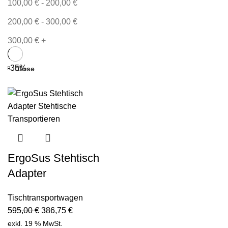
100,00
€
-
200,00
€
200,00
€
-
300,00
€
300,00
€
+
-35%
Close
ErgoSus Stehtisch
Adapter
Tischtransportwagen
595,00
€
386,75
€
exkl. 19 % MwSt.