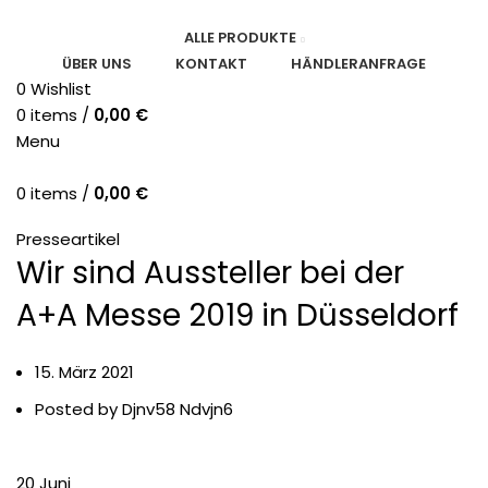
ALLE PRODUKTE
ÜBER UNS
KONTAKT
HÄNDLERANFRAGE
0
Wishlist
0
items
/
0,00
€
Menu
0
items
/
0,00
€
HOME
PRESSEARTIKEL
Presseartikel
Wir sind Aussteller bei der
A+A Messe 2019 in Düsseldorf
15. März 2021
Posted by
Djnv58 Ndvjn6
20
Juni