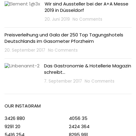
Wir sind Aussteller bei der A+A Messe
2019 in Düsseldorf
20. Juni 2019
No Comments
Preisverleihung und Gala der 250 Top Tagungshotels
Deutschlands im Gasometer Pforzheim
20. September 2017
No Comments
Das Gastronomie & Hotellerie Magazin
schreibt…
7. September 2017
No Comments
OUR INSTAGRAM
3426
880
4056
35
9291
20
2424
364
5416
254
8295
991