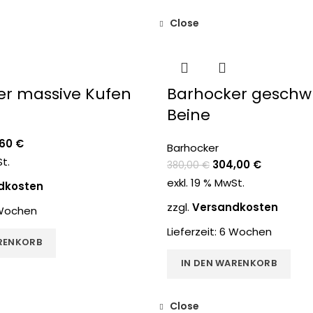
Close
-20%
er massive Kufen
Barhocker gesch
Beine
,60
€
Barhocker
St.
304,00
€
380,00
€
exkl. 19 % MwSt.
dkosten
zzgl.
Versandkosten
Wochen
Lieferzeit:
6 Wochen
RENKORB
IN DEN WARENKORB
Close