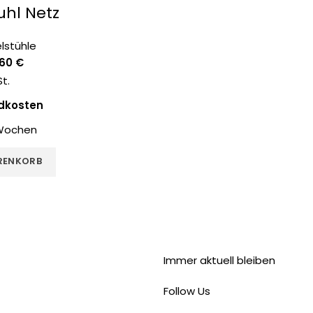
uhl Netz
lstühle
,60
€
St.
dkosten
Wochen
RENKORB
Immer aktuell bleiben
Follow Us