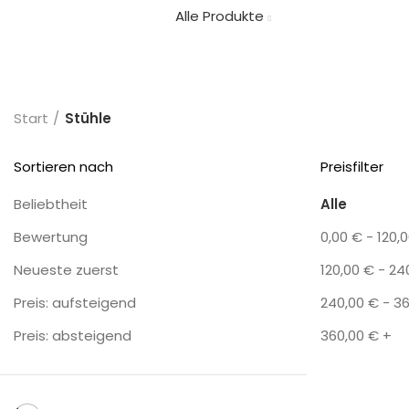
Alle Produkte
Categories
ALLE
PRODUCTS
UNKATEGORISIERT
Start
Stühle
Sortieren nach
Preisfilter
Beliebtheit
Alle
Bewertung
0,00
€
-
120,
Neueste zuerst
120,00
€
-
24
Preis: aufsteigend
240,00
€
-
3
Preis: absteigend
360,00
€
+