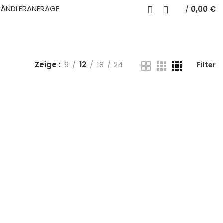
0
HÄNDLERANFRAGE
/
0,00
€
RTWAGEN
Zeige
9
12
18
24
Filter