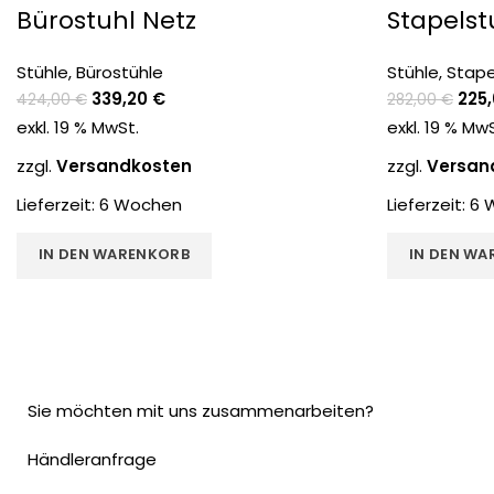
Bürostuhl Netz
Stapelst
Stühle
,
Bürostühle
Stühle
,
Stape
339,20
€
225
424,00
€
282,00
€
exkl. 19 % MwSt.
exkl. 19 % Mw
zzgl.
Versandkosten
zzgl.
Versan
Lieferzeit:
6 Wochen
Lieferzeit:
6 
IN DEN WARENKORB
IN DEN WA
Sie möchten mit uns zusammenarbeiten?
Händleranfrage