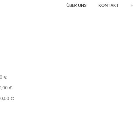
ÜBER UNS
KONTAKT
HYGIENE UND SICHERHEIT
STÜHLE
TISCHE
TRANSPO
00
€
0,00
€
60,00
€