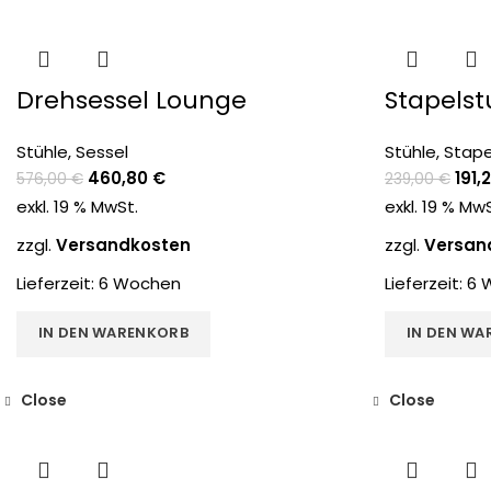
-20%
-20%
Drehsessel Lounge
Stapelst
Stühle
,
Sessel
Stühle
,
Stape
460,80
€
191,
576,00
€
239,00
€
exkl. 19 % MwSt.
exkl. 19 % Mw
zzgl.
Versandkosten
zzgl.
Versan
Lieferzeit:
6 Wochen
Lieferzeit:
6 
IN DEN WARENKORB
IN DEN WA
Close
Close
-20%
-20%