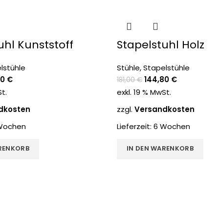
-20%
uhl Kunststoff
Stapelstuhl Holz
lstühle
Stühle
,
Stapelstühle
20
€
144,80
€
181,00
€
St.
exkl. 19 % MwSt.
dkosten
zzgl.
Versandkosten
Wochen
Lieferzeit:
6 Wochen
RENKORB
IN DEN WARENKORB