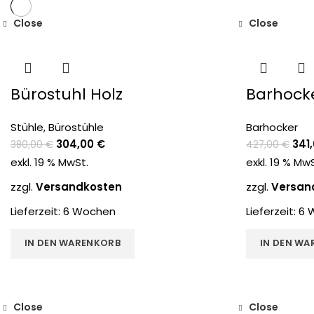
Close
Close
-20%
-20%
Bürostuhl Holz
Barhock
Stühle
,
Bürostühle
Barhocker
304,00
€
341
380,00
€
427,00
€
exkl. 19 % MwSt.
exkl. 19 % Mw
zzgl.
Versandkosten
zzgl.
Versan
Lieferzeit:
6 Wochen
Lieferzeit:
6 
IN DEN WARENKORB
IN DEN WA
Close
Close