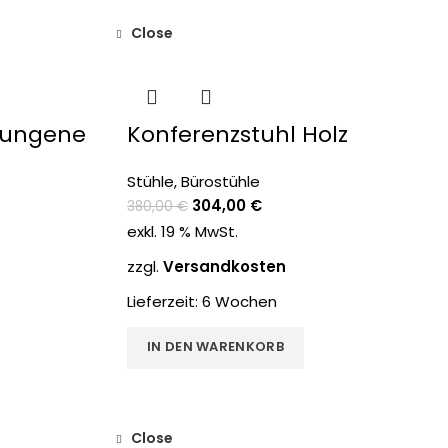
Close
-20%
wungene
Konferenzstuhl Holz
Stühle
,
Bürostühle
304,00
€
380,00
€
exkl. 19 % MwSt.
zzgl.
Versandkosten
Lieferzeit:
6 Wochen
IN DEN WARENKORB
Close