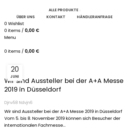
ALLE PRODUKTE
ÜBER UNS
KONTAKT
HÄNDLERANFRAGE
0
Wishlist
0
items
/
0,00
€
Menu
0
items
/
0,00
€
HOME
ARCHIVE BY CATEGORY "PRESSEARTIKEL"
20
PRESSEARTIKEL
JUNI
Wir sind Aussteller bei der A+A Messe
2019 in Düsseldorf
Djnv58 Ndvjn6
Wir sind Aussteller bei der A+A Messe 2019 in Düsseldorf
Vom 5. bis 8. November 2019 können sich Besucher der
internationalen Fachmesse...