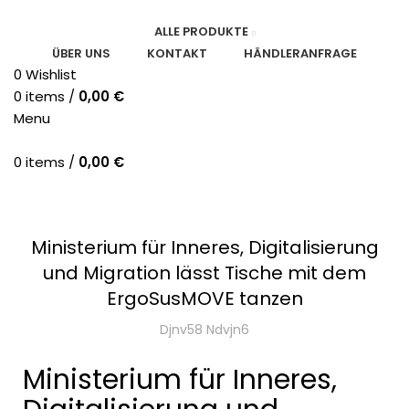
ALLE PRODUKTE
ÜBER UNS
KONTAKT
HÄNDLERANFRAGE
0
Wishlist
0
items
/
0,00
€
Menu
0
items
/
0,00
€
HOME
PRESSEARTIKEL
,
PRESSEARTIKEL
PRODUKTE ERGOSUS®
Ministerium für Inneres, Digitalisierung
und Migration lässt Tische mit dem
ErgoSusMOVE tanzen
Djnv58 Ndvjn6
Ministerium für Inneres,