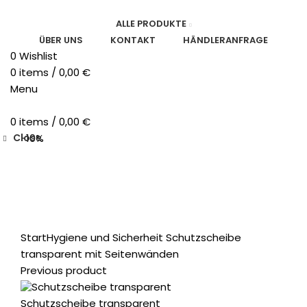
ALLE PRODUKTE
ÜBER UNS
KONTAKT
HÄNDLERANFRAGE
0
Wishlist
0
items
/
0,00
€
Menu
0
items
/
0,00
€
Close
-10%
Click to enlarge
Start
Hygiene und Sicherheit
Schutzscheibe
transparent mit Seitenwänden
Previous product
Schutzscheibe transparent