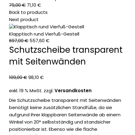
79,00
€
71,10
€
Back to products
Next product
Klapptisch rund Vierfuß-Gestell
697,00
€
557,60
€
Schutzscheibe transparent
mit Seitenwänden
109,00
€
98,10
€
exkl. 19 % MwSt.
zzgl.
Versandkosten
Die Schutzscheibe transparent mit Seitenwänden
benötigt keine zusätzlichen Standfüße, da sie
aufgrund ihrer klappbaren Seitenwände ab einem
Winkel von 20° selbstständig und standsicher
positionierbar ist. Ebenso wie die flache