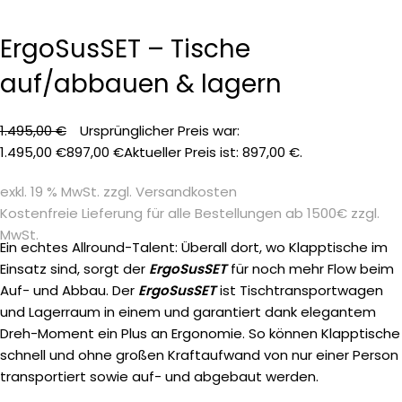
Click to enlarge
ErgoSusSET – Tische
auf/abbauen & lagern
1.495,00
€
Ursprünglicher Preis war:
1.495,00 €
897,00
€
Aktueller Preis ist: 897,00 €.
exkl. 19 % MwSt.
zzgl.
Versandkosten
Kostenfreie Lieferung für alle Bestellungen ab 1500€ zzgl.
MwSt.
Ein echtes Allround-Talent: Überall dort, wo Klapptische im
Einsatz sind, sorgt der
ErgoSusSET
für noch mehr Flow beim
Auf- und Abbau. Der
ErgoSusSET
ist Tischtransportwagen
und Lagerraum in einem und garantiert dank elegantem
Dreh-Moment ein Plus an Ergonomie. So können Klapptische
schnell und ohne großen Kraftaufwand von nur einer Person
transportiert sowie auf- und abgebaut werden.