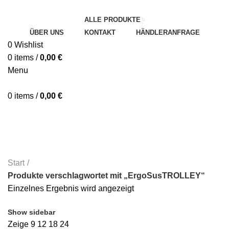
ALLE PRODUKTE
ÜBER UNS
KONTAKT
HÄNDLERANFRAGE
0
Wishlist
0
items
/
0,00
€
Menu
0
items
/
0,00
€
Categories
ALLE
PRODUCTS
UNKATEGORISIERT
HYGIENE UND SICHERHEIT
STÜHLE
TISCHE
TRANSPORTWAGEN
Start
Produkte verschlagwortet mit „ErgoSusTROLLEY“
Einzelnes Ergebnis wird angezeigt
Show sidebar
Zeige
9
12
18
24