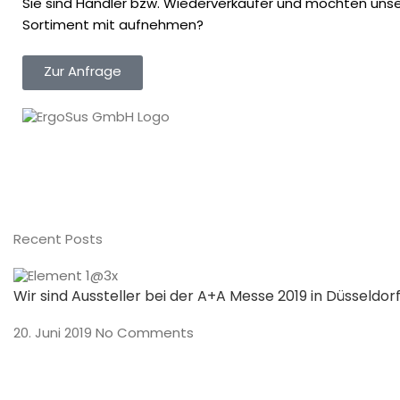
Sie sind Händler bzw. Wiederverkäufer und möchten unser
Sortiment mit aufnehmen?
Zur Anfrage
Recent Posts
Wir sind Aussteller bei der A+A Messe 2019 in Düsseldor
20. Juni 2019
No Comments
Preisverleihung und Gala der 250 Top Tagungshotels 