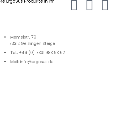
e ErgoSus Produkte in Ihr
Memelstr. 79
73312 Geislingen Steige
Tel.: +49 (0) 7331 983 93 62
Mail: info@ergosus.de
f
Deutschlands im Gasometer Pforzheim