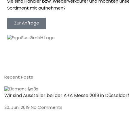
Sie sind Händler bzw. Wiederverkäufer und möchten unser
Sortiment mit aufnehmen?
Zur Anfrage
Recent Posts
Wir sind Aussteller bei der A+A Messe 2019 in Düsseldor
20. Juni 2019
No Comments
Preisverleihung und Gala der 250 Top Tagungshotels 