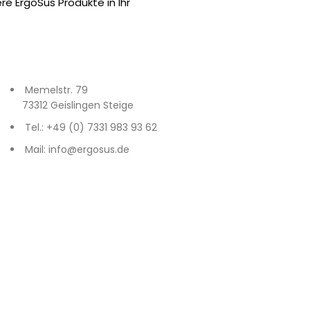
e ErgoSus Produkte in Ihr
Memelstr. 79
73312 Geislingen Steige
Tel.: +49 (0) 7331 983 93 62
Mail: info@ergosus.de
f
Deutschlands im Gasometer Pforzheim