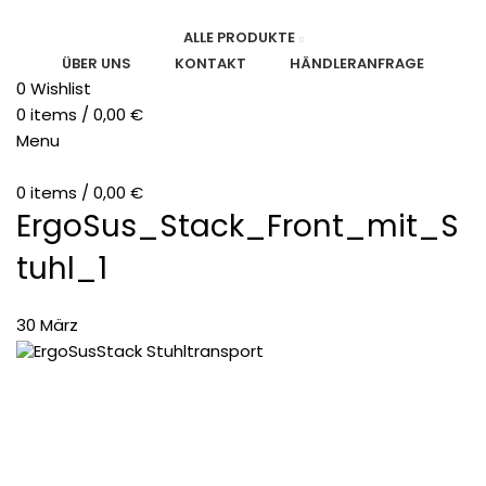
ALLE PRODUKTE
ÜBER UNS
KONTAKT
HÄNDLERANFRAGE
0
Wishlist
0
items
/
0,00
€
Menu
0
items
/
0,00
€
ErgoSus_Stack_Front_mit_S
tuhl_1
30
März