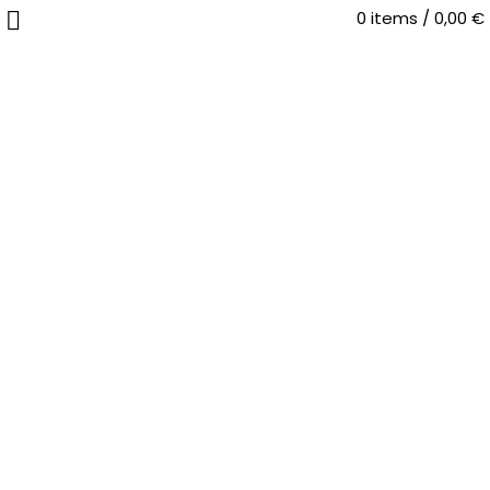
0
items
/
0,00
€
HOME
ERGONOMISCHE VORTEILE