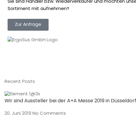
Sie sind Händler bzw. Wiederverkäufer und möchten unser
Sortiment mit aufnehmen?
Zur Anfrage
Recent Posts
Wir sind Aussteller bei der A+A Messe 2019 in Düsseldor
20. Juni 2019
No Comments
Preisverleihung und Gala der 250 Top Tagungshotels 