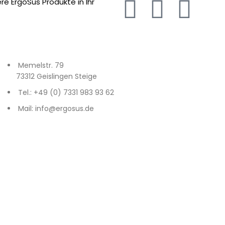
e ErgoSus Produkte in Ihr
Memelstr. 79
73312 Geislingen Steige
Tel.: +49 (0) 7331 983 93 62
Mail: info@ergosus.de
f
Deutschlands im Gasometer Pforzheim