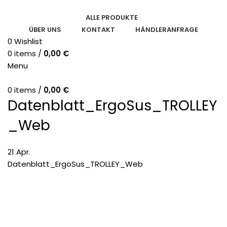
ALLE PRODUKTE
ÜBER UNS
KONTAKT
HÄNDLERANFRAGE
0
Wishlist
0
items
/
0,00
€
Menu
0
items
/
0,00
€
Datenblatt_ErgoSus_TROLLEY
_Web
21
Apr.
Datenblatt_ErgoSus_TROLLEY_Web