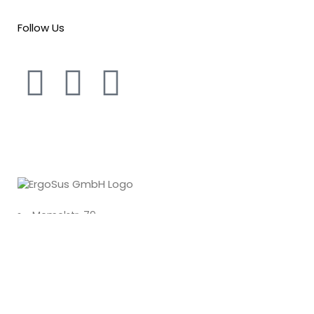
Follow Us
Memelstr. 79
73312 Geislingen Steige
Tel.: +49 (0) 7331 983 93 62
Mail: info@ergosus.de