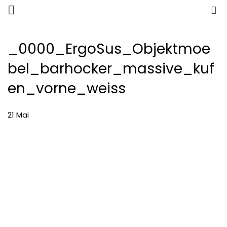
0
_0000_ErgoSus_Objektmoe
bel_barhocker_massive_kuf
en_vorne_weiss
21
Mai