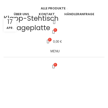
ALLE PRODUKTE
ÜBER UNS
KONTAKT
HÄNDLERANFRAGE
Klapp-Stehtisch
17
Auflageplatte
APR.
0
0
0,00
€
MENU
0