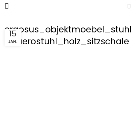
0
ergosus_objektmoebel_stuhl
15
_buerostuhl_holz_sitzschale
JAN.