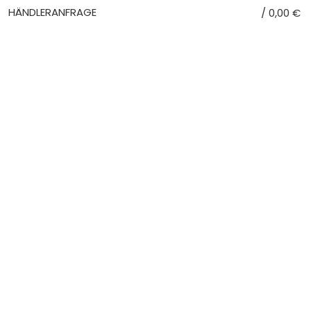
HÄNDLERANFRAGE
/
0,00
€
0