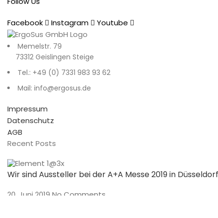
Follow Us
Facebook
Instagram
Youtube
Memelstr. 79
73312 Geislingen Steige
Tel.: +49 (0) 7331 983 93 62
Mail: info@ergosus.de
Impressum
Datenschutz
AGB
Recent Posts
Wir sind Aussteller bei der A+A Messe 2019 in Düsseldor
20. Juni 2019
No Comments
Preisverleihung und Gala der 250 Top Tagungshotels 