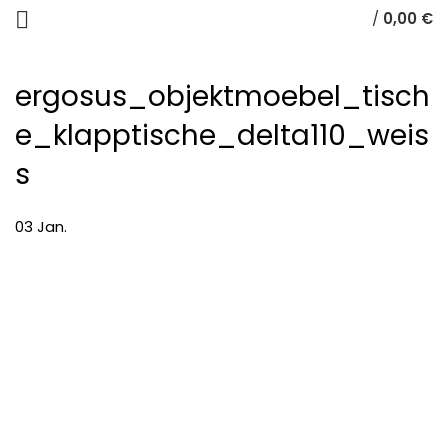
/
0,00
€
ergosus_objektmoebel_tisch
e_klapptische_delta110_weis
s
03
Jan.