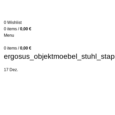
0
Wishlist
0
items
/
0,00
€
Menu
0
items
/
0,00
€
ergosus_objektmoebel_stuhl_stape
17
Dez.