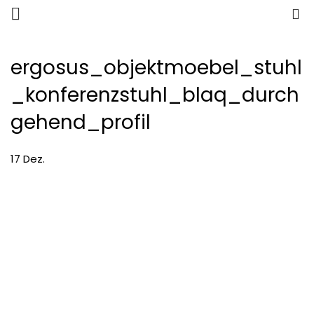
0
ergosus_objektmoebel_stuhl
_konferenzstuhl_blaq_durch
gehend_profil
17
Dez.