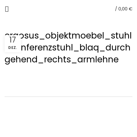
/
0,00
€
ergosus_objektmoebel_stuhl
17
_konferenzstuhl_blaq_durch
DEZ.
gehend_rechts_armlehne