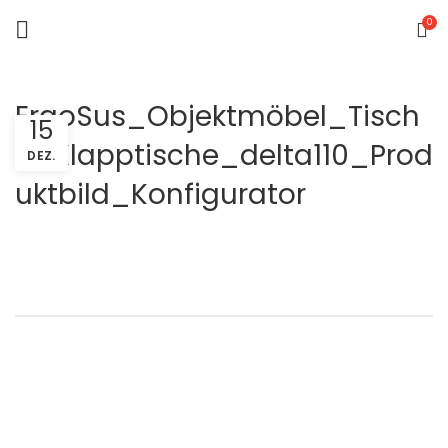
0
ErgoSus_Objektmöbel_Tisch
15
e_Klapptische_delta110_Prod
DEZ.
uktbild_Konfigurator