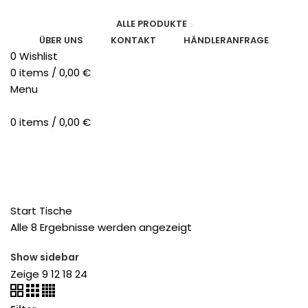
ALLE PRODUKTE
ÜBER UNS
KONTAKT
HÄNDLERANFRAGE
0
Wishlist
0
items
/
0,00
€
Menu
0
items
/
0,00
€
Categories
ALLE
PRODUCTS
UNKATEGORISIERT
HYGIENE UND SICHERHEIT
STÜHLE
TISCHE
TRANSPORTWAGEN
Start
Tische
Alle 8 Ergebnisse werden angezeigt
Show sidebar
Zeige
9
12
18
24