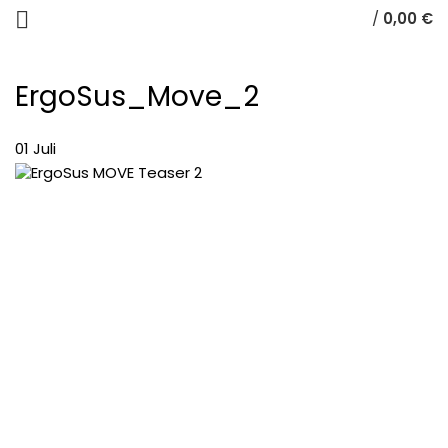
/
0,00
€
ErgoSus_Move_2
01
Juli