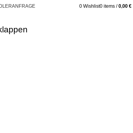
DLERANFRAGE
0
Wishlist
0
items
/
0,00
€
klappen