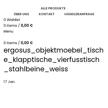
ALLE PRODUKTE
ÜBER UNS
KONTAKT
HÄNDLERANFRAGE
0
Wishlist
0
items
/
0,00
€
Menu
0
items
/
0,00
€
ergosus_objektmoebel_tisch
e_klapptische_vierfusstisch
_stahlbeine_weiss
17
Jan.