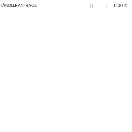
0
HÄNDLERANFRAGE
0,00
€
0