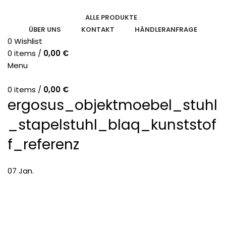
ALLE PRODUKTE
ÜBER UNS
KONTAKT
HÄNDLERANFRAGE
0
Wishlist
0
items
/
0,00
€
Menu
0
items
/
0,00
€
ergosus_objektmoebel_stuhl
_stapelstuhl_blaq_kunststof
f_referenz
07
Jan.