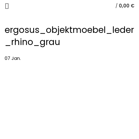
/
0,00
€
ergosus_objektmoebel_leder
_rhino_grau
07
Jan.