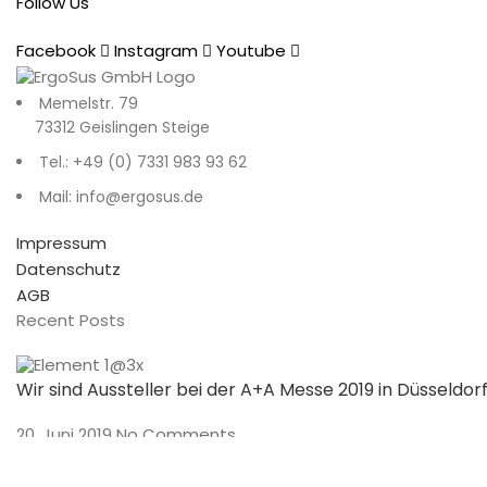
Follow Us
Facebook
Instagram
Youtube
Memelstr. 79
73312 Geislingen Steige
Tel.: +49 (0) 7331 983 93 62
Mail: info@ergosus.de
Impressum
Datenschutz
AGB
Recent Posts
Wir sind Aussteller bei der A+A Messe 2019 in Düsseldor
20. Juni 2019
No Comments
Preisverleihung und Gala der 250 Top Tagungshotels 