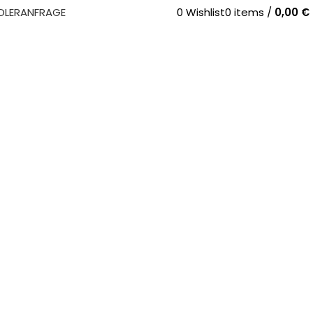
DLERANFRAGE
0
Wishlist
0
items
/
0,00
€