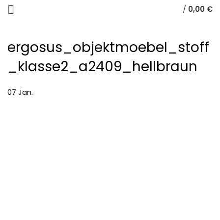
/
0,00
€
ergosus_objektmoebel_stoff
_klasse2_a2409_hellbraun
07
Jan.