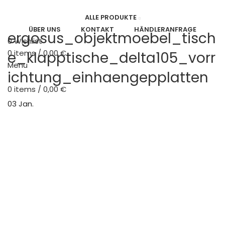
ALLE PRODUKTE
ÜBER UNS
KONTAKT
HÄNDLERANFRAGE
ergosus_objektmoebel_tisch
0
Wishlist
0
e_klapptische_delta105_vorr
items
/
0,00
€
Menu
ichtung_einhaengepplatten
0
items
/
0,00
€
03
Jan.