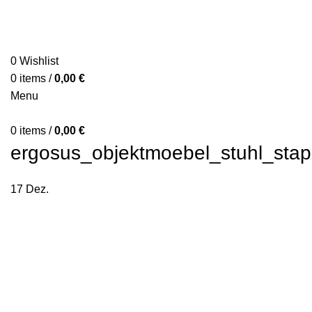
0
Wishlist
0
items
/
0,00
€
Menu
0
items
/
0,00
€
ergosus_objektmoebel_stuhl_stape
17
Dez.