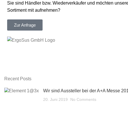
Sie sind Händler bzw. Wiederverkäufer und möchten unsere
Sortiment mit aufnehmen?
Zur Anfrage
Recent Posts
Wir sind Aussteller bei der A+A Messe 20
20. Juni 2019
No Comments
Preisverleihung und Gala der 250 Top Tagungshotels Deuts
20. September 2017
No Comments