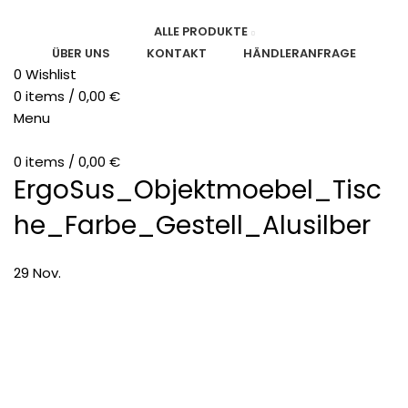
ALLE PRODUKTE
ÜBER UNS
KONTAKT
HÄNDLERANFRAGE
0
Wishlist
0
items
/
0,00
€
Menu
0
items
/
0,00
€
ErgoSus_Objektmoebel_Tisc
he_Farbe_Gestell_Alusilber
29
Nov.