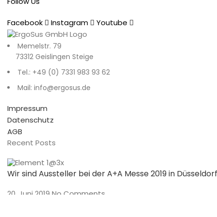
Follow Us
Facebook
Instagram
Youtube
Memelstr. 79
73312 Geislingen Steige
Tel.: +49 (0) 7331 983 93 62
Mail: info@ergosus.de
Impressum
Datenschutz
AGB
Recent Posts
Wir sind Aussteller bei der A+A Messe 2019 in Düsseldor
20. Juni 2019
No Comments
Preisverleihung und Gala der 250 Top Tagungshotels 