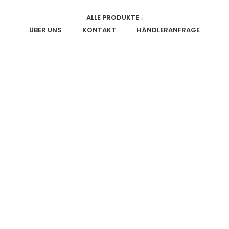
ALLE PRODUKTE
ÜBER UNS
KONTAKT
HÄNDLERANFRAGE
HYGIENE UND SICHERHEIT
STÜHLE
TISCHE
TRANSPO