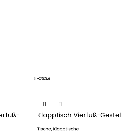
Close
-20%
erfuß-
Klapptisch Vierfuß-Gestell
Tische
,
Klapptische