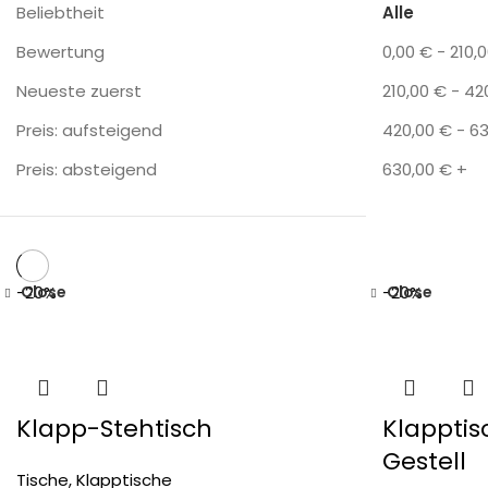
Beliebtheit
Alle
Bewertung
0,00
€
-
210,
Neueste zuerst
210,00
€
-
42
Preis: aufsteigend
420,00
€
-
6
Preis: absteigend
630,00
€
+
Close
Close
-20%
-20%
Klapp-Stehtisch
Klappti
Gestell
Tische
,
Klapptische