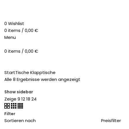
0
Wishlist
0
items
/
0,00
€
Menu
0
items
/
0,00
€
Categories
ALLE
PRODUCTS
UNKATEGORISIERT
Start
Tische
Klapptische
Alle 8 Ergebnisse werden angezeigt
Show sidebar
Zeige
9
12
18
24
Filter
Sortieren nach
Preisfilter