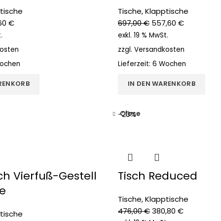
tische
Tische
,
Klapptische
,60
€
697,00
€
557,60
€
.
exkl. 19 % MwSt.
osten
zzgl.
Versandkosten
ochen
Lieferzeit:
6 Wochen
RENKORB
IN DEN WARENKORB
Close
-20%
ch Vierfuß-Gestell
Tisch Reduced
e
Tische
,
Klapptische
476,00
€
380,80
€
tische