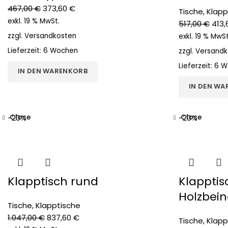
467,00
€
373,60
€
Tische
,
Klapp
exkl. 19 % MwSt.
517,00
€
413
zzgl.
Versandkosten
exkl. 19 % MwSt
Lieferzeit:
6 Wochen
zzgl.
Versandk
Lieferzeit:
6 W
IN DEN WARENKORB
IN DEN WA
Close
Close
-20%
-20%
Klapptisch rund
Klapptis
Holzbein
Tische
,
Klapptische
1.047,00
€
837,60
€
Tische
,
Klapp