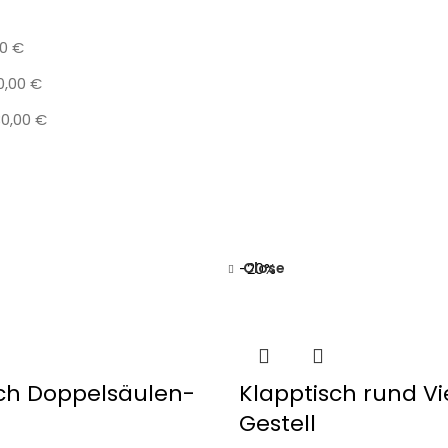
00
€
0,00
€
30,00
€
Close
-20%
sch Doppelsäulen-
Klapptisch rund Vi
Gestell