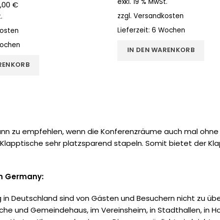
exkl. 19 % MwSt.
,00
€
zzgl.
Versandkosten
.
Lieferzeit:
6 Wochen
osten
ochen
IN DEN WARENKORB
RENKORB
nn zu empfehlen, wenn die Konferenzräume auch mal ohne Tis
e Klapptische sehr platzsparend stapeln. Somit bietet der K
in Germany:
g in Deutschland sind von Gästen und Besuchern nicht zu übe
rche und Gemeindehaus, im Vereinsheim, in Stadthallen, in 