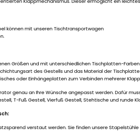
tentierten Klappmechanismus. Dieser ermöglicht ein leicht
apel können mit unseren
Tischtransportwagen
n.
nen Größen und mit unterschiedlichen Tischplatten-Farben er
chichtungsart des Gestells und das Material der Tischplatt
tisches oder Einhängeplatten zum Verbinden mehrerer Klappt
gurator genau an Ihre Wünsche angepasst werden. Dafür mus
tell, T-Fuß Gestell, Vierfuß Gestell, Stehtische und runde K
sch:
tzsparend verstaut werden. Sie finden unsere Stapelstühle 