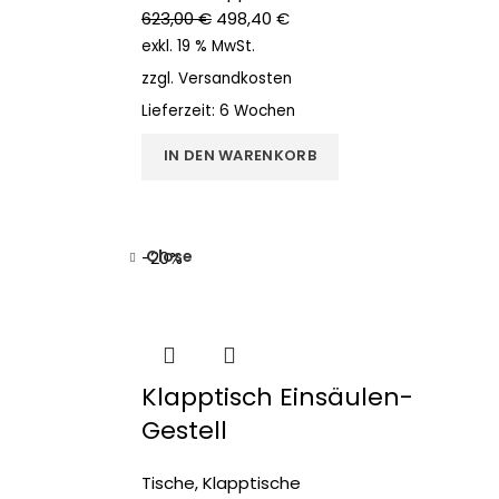
623,00
€
498,40
€
exkl. 19 % MwSt.
zzgl.
Versandkosten
Lieferzeit:
6 Wochen
IN DEN WARENKORB
Close
-20%
Klapptisch Einsäulen-
Gestell
Tische
,
Klapptische