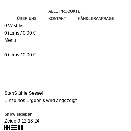
ALLE PRODUKTE
ÜBER UNS
KONTAKT
HÄNDLERANFRAGE
0
Wishlist
0
items
/
0,00
€
Menu
0
items
/
0,00
€
Categories
ALLE
PRODUCTS
UNKATEGORISIERT
HYGIENE UND SICHERHEIT
STÜHLE
TISCHE
TRANSPORTWAGEN
Start
Stühle
Sessel
Einzelnes Ergebnis wird angezeigt
Show sidebar
Zeige
9
12
18
24